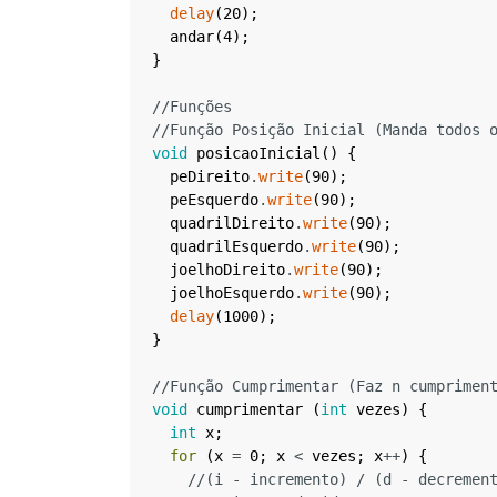
delay
(
20
)
;
andar
(
4
)
;
}
//Funções
//Função Posição Inicial (Manda todos 
void
posicaoInicial
(
)
{
peDireito
.
write
(
90
)
;
peEsquerdo
.
write
(
90
)
;
quadrilDireito
.
write
(
90
)
;
quadrilEsquerdo
.
write
(
90
)
;
joelhoDireito
.
write
(
90
)
;
joelhoEsquerdo
.
write
(
90
)
;
delay
(
1000
)
;
}
//Função Cumprimentar (Faz n cumprimen
void
cumprimentar
(
int
vezes
)
{
int
x
;
for
(
x
=
0
;
x
<
vezes
;
x
++
)
{
//(i - incremento) / (d - decremen