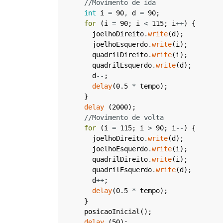
//Movimento de ida
int
i
=
90
,
d
=
90
;
for
(
i
=
90
;
i
<
115
;
i
++
)
{
joelhoDireito
.
write
(
d
)
;
joelhoEsquerdo
.
write
(
i
)
;
quadrilDireito
.
write
(
i
)
;
quadrilEsquerdo
.
write
(
d
)
;
d
--
;
delay
(
0.5
*
tempo
)
;
}
delay
(
2000
)
;
//Movimento de volta
for
(
i
=
115
;
i
>
90
;
i
--
)
{
joelhoDireito
.
write
(
d
)
;
joelhoEsquerdo
.
write
(
i
)
;
quadrilDireito
.
write
(
i
)
;
quadrilEsquerdo
.
write
(
d
)
;
d
++
;
delay
(
0.5
*
tempo
)
;
}
posicaoInicial
(
)
;
delay
(
50
)
;