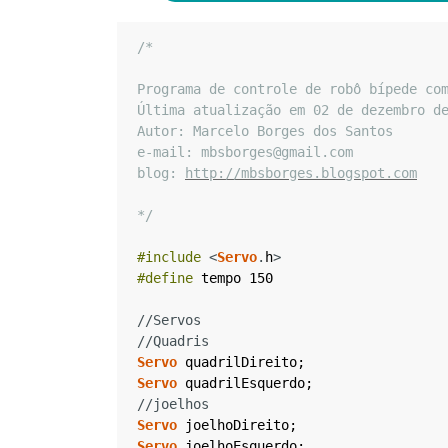
/*
Programa de controle de robô bípede co
Última atualização em 02 de dezembro d
Autor: Marcelo Borges dos Santos
e-mail: mbsborges@gmail.com
blog: 
http://mbsborges.blogspot.com
*/
#include
<
Servo
.
h
>
#define
tempo
150
//Servos
//Quadris
Servo
quadrilDireito
;
Servo
quadrilEsquerdo
;
//joelhos
Servo
joelhoDireito
;
Servo
joelhoEsquerdo
;