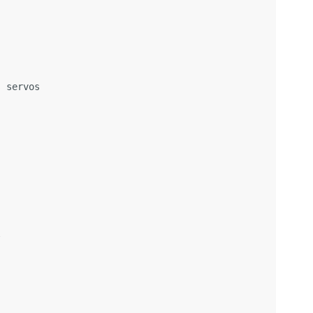
s servos
l