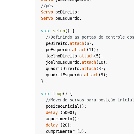
//pés
Servo
peDireito
;
Servo
peEsquerdo
;
void
setup
(
)
{
//Definindo as portas de controle do
peDireito
.
attach
(
6
)
;
peEsquerdo
.
attach
(
11
)
;
joelhoDireito
.
attach
(
5
)
;
joelhoEsquerdo
.
attach
(
10
)
;
quadrilDireito
.
attach
(
3
)
;
quadrilEsquerdo
.
attach
(
9
)
;
}
void
loop
(
)
{
//Movendo servos para posição inicia
posicaoInicial
(
)
;
delay
(
5000
)
;
aquecimento
(
)
;
delay
(
20
)
;
cumprimentar
(
3
)
;