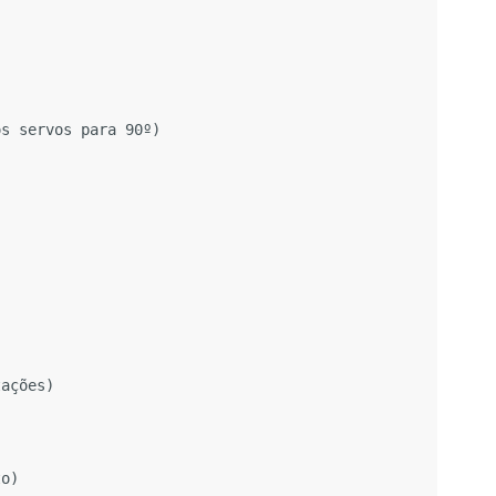
os servos para 90º)
tações)
to)