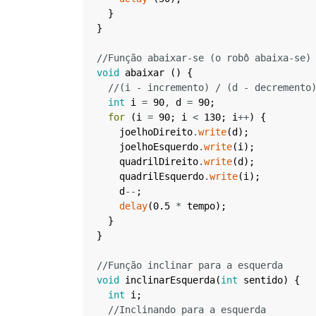
}
}
//Função abaixar-se (o robô abaixa-se)
void
abaixar
(
)
{
//(i - incremento) / (d - decremento
int
i
=
90
,
d
=
90
;
for
(
i
=
90
;
i
<
130
;
i
++
)
{
joelhoDireito
.
write
(
d
)
;
joelhoEsquerdo
.
write
(
i
)
;
quadrilDireito
.
write
(
d
)
;
quadrilEsquerdo
.
write
(
i
)
;
d
--
;
delay
(
0.5
*
tempo
)
;
}
}
//Função inclinar para a esquerda
void
inclinarEsquerda
(
int
sentido
)
{
int
i
;
//Inclinando para a esquerda