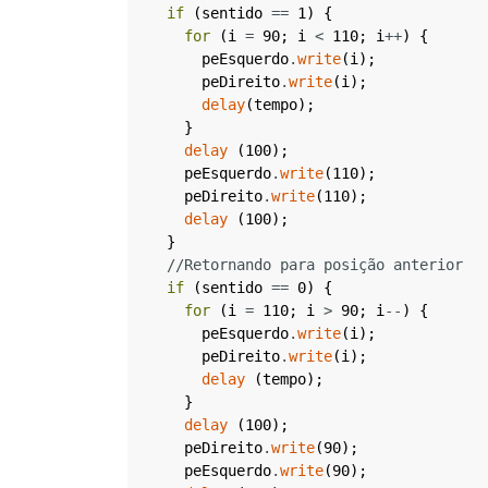
if
(
sentido
==
1
)
{
for
(
i
=
90
;
i
<
110
;
i
++
)
{
peEsquerdo
.
write
(
i
)
;
peDireito
.
write
(
i
)
;
delay
(
tempo
)
;
}
delay
(
100
)
;
peEsquerdo
.
write
(
110
)
;
peDireito
.
write
(
110
)
;
delay
(
100
)
;
}
//Retornando para posição anterior
if
(
sentido
==
0
)
{
for
(
i
=
110
;
i
>
90
;
i
--
)
{
peEsquerdo
.
write
(
i
)
;
peDireito
.
write
(
i
)
;
delay
(
tempo
)
;
}
delay
(
100
)
;
peDireito
.
write
(
90
)
;
peEsquerdo
.
write
(
90
)
;